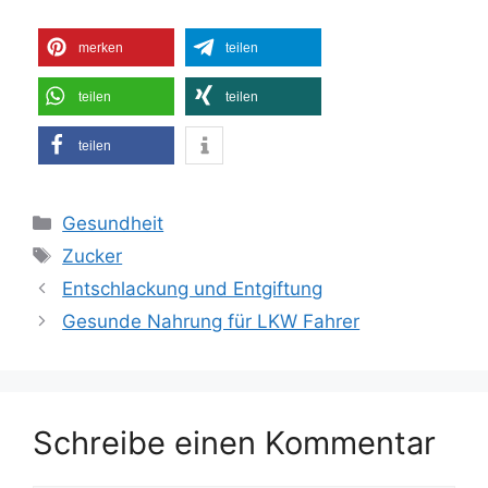
merken
teilen
teilen
teilen
teilen
Kategorien
Gesundheit
Schlagwörter
Zucker
Entschlackung und Entgiftung
Gesunde Nahrung für LKW Fahrer
Schreibe einen Kommentar