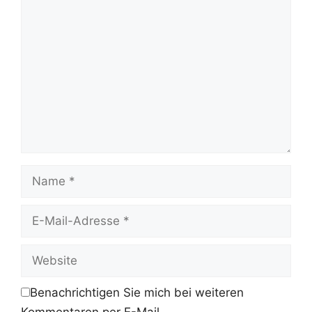
Kommentar
Name
E-
Mail-
Adresse
Website
Benachrichtigen Sie mich bei weiteren
Kommentaren per E-Mail