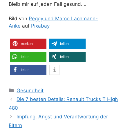
Bleib mir auf jeden Fall gesund….
Bild von
Peggy und Marco Lachmann-
Anke
auf
Pixabay
merken
teilen
teilen
teilen
teilen
Kategorien
Gesundheit
Die 7 besten Details: Renault Trucks T High
480
Impfung: Angst und Verantwortung der
Eltern