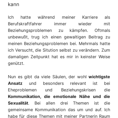
kann
Ich hatte während meiner Karriere als
Berufskraftfahrer immer wieder mit
Beziehungsproblemen zu kämpfen. Oftmals
unbewußt, trug ich einen gewaltigen Beitrag zu
meinen
Beziehungsproblemen bei.
Mehrmals hatte
ich Versucht, die Sitution selbst zu verändern.
Zum
damaligen Zeitpunkt hat es mir in
keinster Weise
genützt.
Nun es gibt da viele Säulen, d
er
wohl
wichtigst
e
Ansatz
und besonders relevant ist
bei
Eheproblemen und Beziehungskrisen
die
Kommunikation,
die
emotionale Nähe und
die
Sexualität
.
Bei allen drei Themen ist die
gemeinsame Kommunikation das um und auf.
Ich
habe für
d
iese
Them
en
mit meiner Partnerin Raum